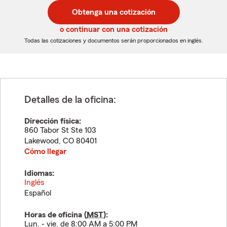
postal
postal
Obtenga una cotización
de
de
5
5
o continuar con una cotización
dígitos
dígitos
Todas las cotizaciones y documentos serán proporcionados en inglés.
Detalles de la oficina:
Dirección física:
860 Tabor St Ste 103
Lakewood
,
CO
80401
Cómo llegar
Idiomas:
Inglés
Español
Horas de oficina (
MST
):
Lun. - vie. de 8:00 AM a 5:00 PM