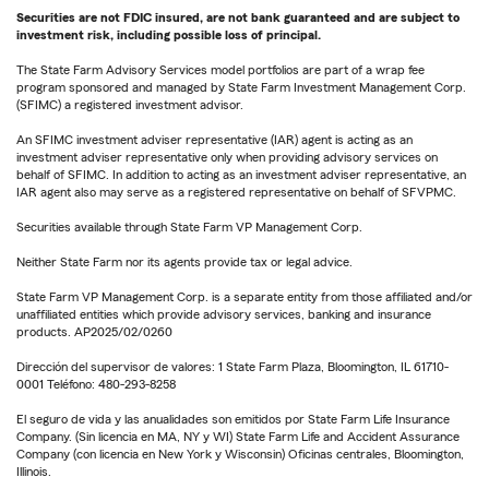
Securities are not FDIC insured, are not bank guaranteed and are subject to
investment risk, including possible loss of principal.
The State Farm Advisory Services model portfolios are part of a wrap fee
program sponsored and managed by State Farm Investment Management Corp.
(SFIMC) a registered investment advisor.
An SFIMC investment adviser representative (IAR) agent is acting as an
investment adviser representative only when providing advisory services on
behalf of SFIMC. In addition to acting as an investment adviser representative, an
IAR agent also may serve as a registered representative on behalf of SFVPMC.
Securities available through State Farm VP Management Corp.
Neither State Farm nor its agents provide tax or legal advice.
State Farm VP Management Corp. is a separate entity from those affiliated and/or
unaffiliated entities which provide advisory services, banking and insurance
products. AP2025/02/0260
Dirección del supervisor de valores: 1 State Farm Plaza, Bloomington, IL 61710-
0001 Teléfono: 480-293-8258
El seguro de vida y las anualidades son emitidos por State Farm Life Insurance
Company. (Sin licencia en MA, NY y WI) State Farm Life and Accident Assurance
Company (con licencia en New York y Wisconsin) Oficinas centrales, Bloomington,
Illinois.