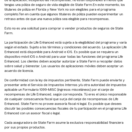
tengas una póliza de seguro de vida elegible de State Farm.En este momento, los
titulares de póliza en Florida y New York no son elegibles para el programa
completo.Ten en cuenta que algunos titulares de póliza pueden experimentar un
retraso antes de que una nueva póliza sea elegible para recompensas.
Esto no es una solicitud para comprar o vender productos de seguros de State
Farm.
La participación de Life Enhanced está sujeta a la elegibilidad del programa y varía
según el estado. Sujeto a los términos y condiciones del acuerdo. La aplicación Life
Enhanced está disponible para Android e iOS. Es posible que se requiera un
dispositivo móvil iOS o Android para usar todas las funciones del programa Life
Enhanced. Los clientes deben aceptar autorizar a State Farm a recopilar datos
sobre salud y bienestar. Los usuarios de aplicaciones móviles deben aceptar un
acuerdo de licencia.
De conformidad con la ley de impuestos pertinente, State Farm puede enviarte y
presentar ante el Servicio de Impuestos Internos y/u otra autoridad de impuestos
aplicable un Formulario 1099-MISC (ingresos misceláneos) por el canje de
recompensas de Life Enhanced, según corresponda. Tú eres el único responsable
de cualquier consecuencia fiscal que surja del canje de recompensas de Life
Enhanced. State Farm no provee asesoría fiscal ni legal. Es posible que desees
discutir las posibles consecuencias fiscales de tu participación en el programa Life
Enhanced con un asesor fiscal o legal.
Cada aseguradora de State Farm asume la exclusiva responsabilidad financiera
por sus propios productos.