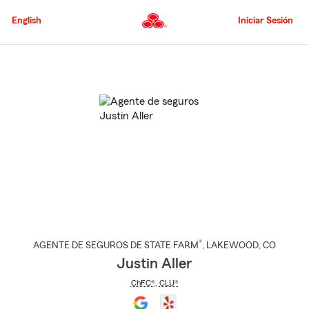
Pasar
al
English
Iniciar Sesión
contenido
principal
Comienzo
del
contenido
principal
®
AGENTE DE SEGUROS DE STATE FARM
,
LAKEWOOD
, CO
Justin Aller
ChFC®
,
CLU®