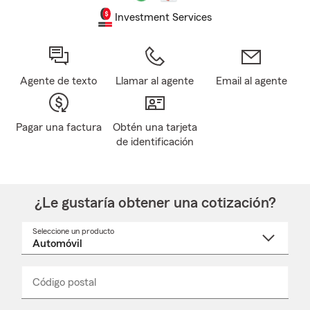
Investment Services
Agente de texto
Llamar al agente
Email al agente
Pagar una factura
Obtén una tarjeta
de identificación
¿Le gustaría obtener una cotización?
Seleccione un producto
Seleccione
un
nombre
de
producto
del
Código postal
Ingresa
Ingresa
_____
menú
un
un
desplegable
código
código