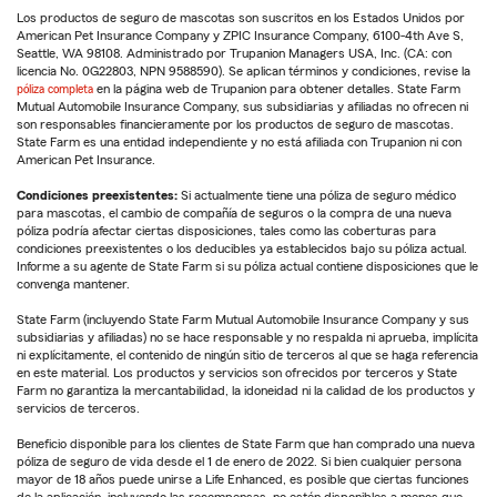
Los productos de seguro de mascotas son suscritos en los Estados Unidos por
American Pet Insurance Company y ZPIC Insurance Company, 6100-4th Ave S,
Seattle, WA 98108. Administrado por Trupanion Managers USA, Inc. (CA: con
licencia No. 0G22803, NPN 9588590). Se aplican términos y condiciones, revise la
póliza completa
en la página web de Trupanion para obtener detalles. State Farm
Mutual Automobile Insurance Company, sus subsidiarias y afiliadas no ofrecen ni
son responsables financieramente por los productos de seguro de mascotas.
State Farm es una entidad independiente y no está afiliada con Trupanion ni con
American Pet Insurance.
Condiciones preexistentes:
Si actualmente tiene una póliza de seguro médico
para mascotas, el cambio de compañía de seguros o la compra de una nueva
póliza podría afectar ciertas disposiciones, tales como las coberturas para
condiciones preexistentes o los deducibles ya establecidos bajo su póliza actual.
Informe a su agente de State Farm si su póliza actual contiene disposiciones que le
convenga mantener.
State Farm (incluyendo State Farm Mutual Automobile Insurance Company y sus
subsidiarias y afiliadas) no se hace responsable y no respalda ni aprueba, implícita
ni explícitamente, el contenido de ningún sitio de terceros al que se haga referencia
en este material. Los productos y servicios son ofrecidos por terceros y State
Farm no garantiza la mercantabilidad, la idoneidad ni la calidad de los productos y
servicios de terceros.
Beneficio disponible para los clientes de State Farm que han comprado una nueva
póliza de seguro de vida desde el 1 de enero de 2022. Si bien cualquier persona
mayor de 18 años puede unirse a Life Enhanced, es posible que ciertas funciones
de la aplicación, incluyendo las recompensas, no estén disponibles a menos que